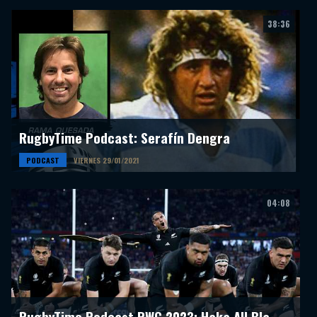
38:36
RugbyTime Podcast: Serafín Dengra
PODCAST
VIERNES 29/01/2021
04:08
RugbyTime Podcast RWC 2023: Haka All Blacks 13-27 Francia