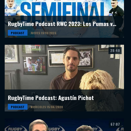
RugbyTime Podcast RWC 2023: Los Pumas vs All Blacks
PODCAST
JUEVES 19/10/2023
28:40
RugbyTime Podcast: Agustín Pichot
PODCAST
MIERCOLES 15/04/2020
67:07