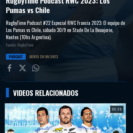
RugbyTime Podcast RWC 2023: Los
Pumas vs Chile
RugbyTime Podcast #22 Especial RWC Francia 2023: El equipo de
Los Pumas vs Chile, sábado 30/9 en Stade De La Beaujorie,
Nantes (10hs Argentina).
Fuente: RugbyTime
PODCAST
JUEVES 28/09/2023
Compartir
Compartir
Compartiur
en
en
en
VIDEOS RELACIONADOS
Facebook
Twitter
Wathsapp
05:24