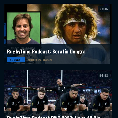
38:36
RugbyTime Podcast: Serafín Dengra
PODCAST
VIERNES 29/01/2021
04:08
RugbyTime Podcast RWC 2023: Haka All Blacks 13-27 Francia