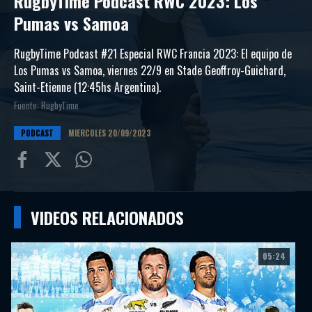
RugbyTime Podcast RWC 2023: Los
Pumas vs Samoa
RugbyTime Podcast #21 Especial RWC Francia 2023: El equipo de
Los Pumas vs Samoa, viernes 22/9 en Stade Geoffroy-Guichard,
Saint-Etienne (12:45hs Argentina).
Fuente: RugbyTime
PODCAST
MIERCOLES 20/09/2023
Compartir
Compartir
Compartiur
en
en
en
VIDEOS RELACIONADOS
Facebook
Twitter
Wathsapp
05:24