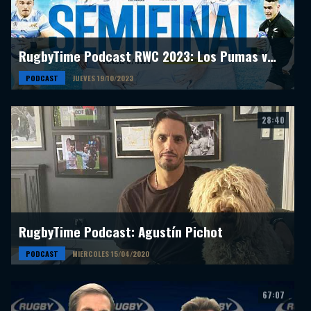
RugbyTime Podcast RWC 2023: Los Pumas vs All Blacks
PODCAST
JUEVES 19/10/2023
28:40
RugbyTime Podcast: Agustín Pichot
PODCAST
MIERCOLES 15/04/2020
67:07