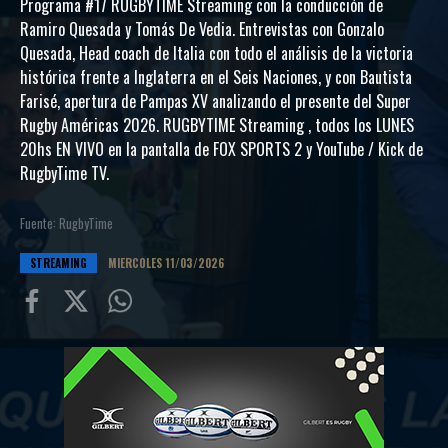
Programa #17 RUGBYTIME Streaming con la conducción de
Ramiro Quesada y Tomás De Vedia. Entrevistas con Gonzalo
Quesada, Head coach de Italia con todo el análisis de la victoria
histórica frente a Inglaterra en el Seis Naciones, y con Bautista
Farisé, apertura de Pampas XV analizando el presente del Super
Rugby Américas 2026. RUGBYTIME Streaming , todos los LUNES
20hs EN VIVO en la pantalla de FOX SPORTS 2 y YouTube / Kick de
RugbyTime TV.
Fuente: RugbyTime
STREAMING
MIERCOLES 11/03/2026
Compartir
Compartir
Compartiur
en
en
en
Facebook
Twitter
Wathsapp