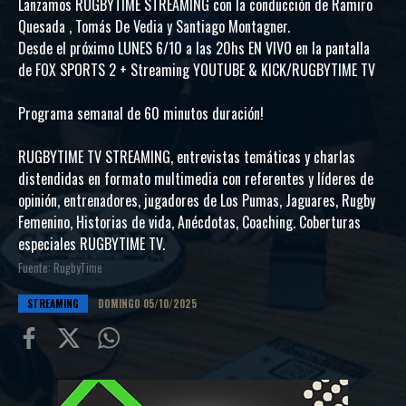
Lanzamos RUGBYTIME STREAMING con la conducción de Ramiro
Quesada , Tomás De Vedia y Santiago Montagner.
Desde el próximo LUNES 6/10 a las 20hs EN VIVO en la pantalla
de FOX SPORTS 2 + Streaming YOUTUBE & KICK/RUGBYTIME TV
Programa semanal de 60 minutos duración!
RUGBYTIME TV STREAMING, entrevistas temáticas y charlas
distendidas en formato multimedia con referentes y líderes de
opinión, entrenadores, jugadores de Los Pumas, Jaguares, Rugby
Femenino, Historias de vida, Anécdotas, Coaching. Coberturas
especiales RUGBYTIME TV.
Fuente: RugbyTime
STREAMING
DOMINGO 05/10/2025
Compartir
Compartir
Compartiur
en
en
en